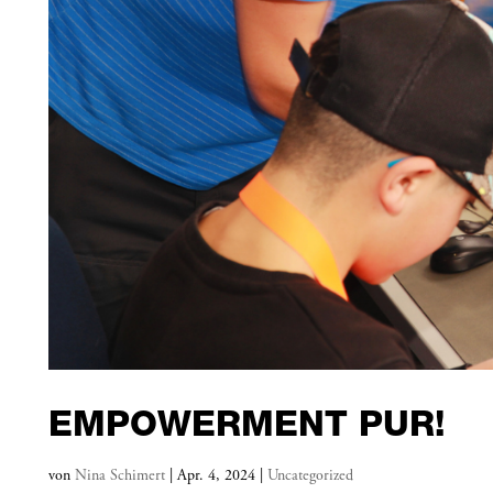
EMPOWERMENT PUR!
von
Nina Schimert
|
Apr. 4, 2024
|
Uncategorized