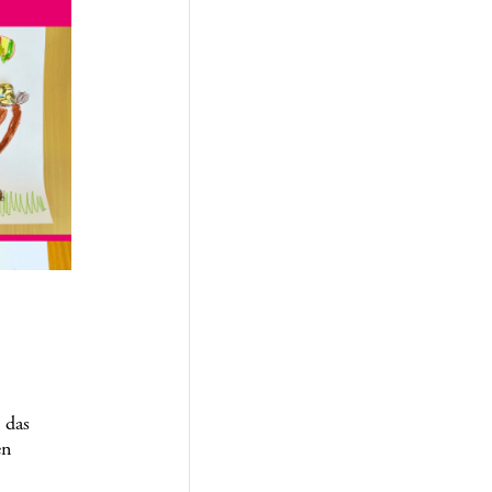
 das
en