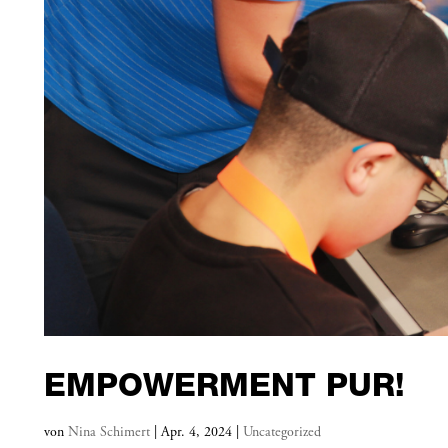
EMPOWERMENT PUR!
von
Nina Schimert
|
Apr. 4, 2024
|
Uncategorized